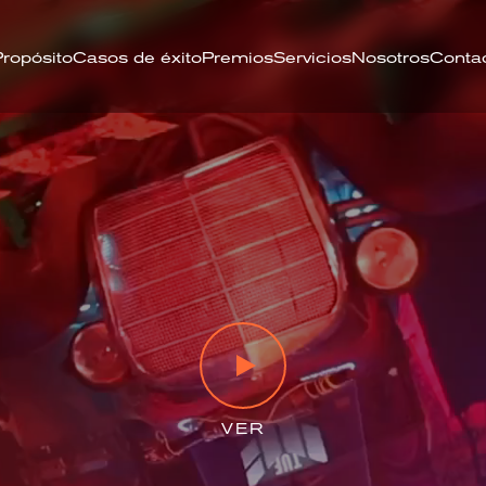
Propósito
Casos de éxito
Premios
Servicios
Nosotros
Conta
VER